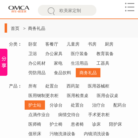
欧
美
首页
商务礼品
家
分类
：
卧室
客餐厅
儿童房
书房
厨房
卫浴
办公家具
医疗装备
教育装备
办公耗材
家电
生活用品
工器具
劳防用品
食品饮料
商务礼品
产品
：
所有
处置台
西药架
医用器械柜
医用钢制更衣柜
医用检查桌
医用会议桌
护士站
分诊台
处置台
治疗台
配药台
点滴作业台
病情交待台
手术更衣柜
医师椅
护士椅
患者椅
诊床
陪护床
值班床
污物洗涤设备
内镜消洗设备