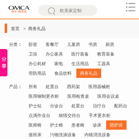
欧
美
首页
商务礼品
家
分类
：
卧室
客餐厅
儿童房
书房
厨房
卫浴
办公家具
医疗装备
教育装备
办公耗材
家电
生活用品
工器具
劳防用品
食品饮料
商务礼品
产品
：
所有
处置台
西药架
医用器械柜
医用钢制更衣柜
医用检查桌
医用会议桌
护士站
分诊台
处置台
治疗台
配药台
点滴作业台
病情交待台
手术更衣柜
医师椅
护士椅
患者椅
诊床
陪护床
值班床
污物洗涤设备
内镜消洗设备