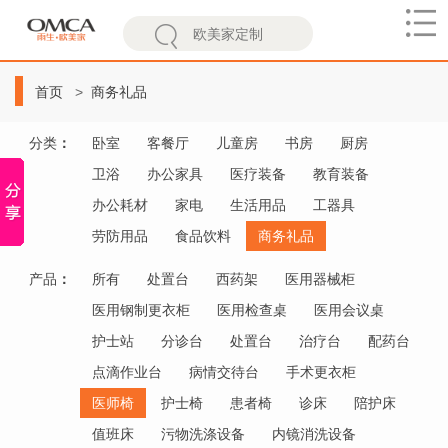
欧
美
首页
商务礼品
家
分类
：
卧室
客餐厅
儿童房
书房
厨房
卫浴
办公家具
医疗装备
教育装备
办公耗材
家电
生活用品
工器具
劳防用品
食品饮料
商务礼品
产品
：
所有
处置台
西药架
医用器械柜
医用钢制更衣柜
医用检查桌
医用会议桌
护士站
分诊台
处置台
治疗台
配药台
点滴作业台
病情交待台
手术更衣柜
医师椅
护士椅
患者椅
诊床
陪护床
值班床
污物洗涤设备
内镜消洗设备