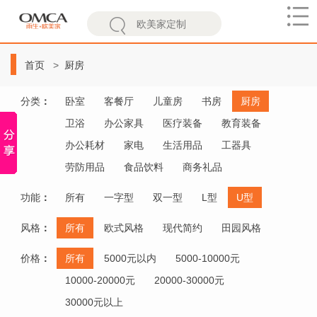
欧
美
首页
厨房
家
分类
：
卧室
客餐厅
儿童房
书房
厨房
卫浴
办公家具
医疗装备
教育装备
办公耗材
家电
生活用品
工器具
劳防用品
食品饮料
商务礼品
功能
：
所有
一字型
双一型
L型
U型
风格
：
所有
欧式风格
现代简约
田园风格
价格
：
所有
5000元以内
5000-10000元
10000-20000元
20000-30000元
30000元以上