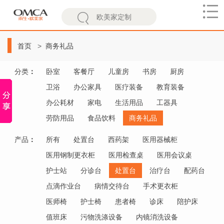
欧
美
首页
商务礼品
家
分类
：
卧室
客餐厅
儿童房
书房
厨房
卫浴
办公家具
医疗装备
教育装备
办公耗材
家电
生活用品
工器具
劳防用品
食品饮料
商务礼品
产品
：
所有
处置台
西药架
医用器械柜
医用钢制更衣柜
医用检查桌
医用会议桌
护士站
分诊台
处置台
治疗台
配药台
点滴作业台
病情交待台
手术更衣柜
医师椅
护士椅
患者椅
诊床
陪护床
值班床
污物洗涤设备
内镜消洗设备