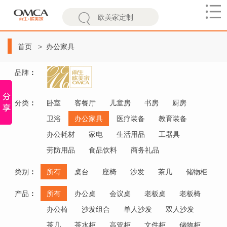
欧
美
首页
办公家具
家
品牌
：
分类
：
卧室
客餐厅
儿童房
书房
厨房
卫浴
办公家具
医疗装备
教育装备
办公耗材
家电
生活用品
工器具
劳防用品
食品饮料
商务礼品
类别
：
所有
桌台
座椅
沙发
茶几
储物柜
产品
：
所有
办公桌
会议桌
老板桌
老板椅
办公椅
沙发组合
单人沙发
双人沙发
茶几
茶水柜
高管柜
文件柜
储物柜