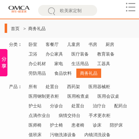
欧
美
首页
商务礼品
家
分类
：
卧室
客餐厅
儿童房
书房
厨房
卫浴
办公家具
医疗装备
教育装备
办公耗材
家电
生活用品
工器具
劳防用品
食品饮料
商务礼品
产品
：
所有
处置台
西药架
医用器械柜
医用钢制更衣柜
医用检查桌
医用会议桌
护士站
分诊台
处置台
治疗台
配药台
点滴作业台
病情交待台
手术更衣柜
医师椅
护士椅
患者椅
诊床
陪护床
值班床
污物洗涤设备
内镜消洗设备