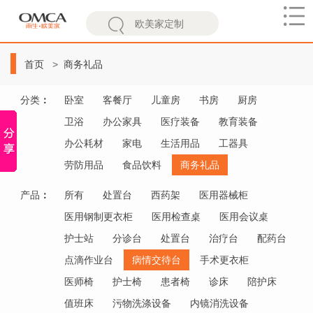
欧
美
首页
商务礼品
家
分类
：
卧室
客餐厅
儿童房
书房
厨房
卫浴
办公家具
医疗装备
教育装备
办公耗材
家电
生活用品
工器具
劳防用品
食品饮料
商务礼品
产品
：
所有
处置台
西药架
医用器械柜
医用钢制更衣柜
医用检查桌
医用会议桌
护士站
分诊台
处置台
治疗台
配药台
点滴作业台
病情交待台
手术更衣柜
医师椅
护士椅
患者椅
诊床
陪护床
值班床
污物洗涤设备
内镜消洗设备