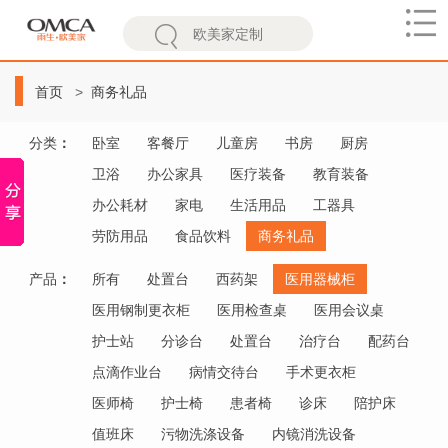
欧
美
首页
商务礼品
家
分类
：
卧室
客餐厅
儿童房
书房
厨房
卫浴
办公家具
医疗装备
教育装备
办公耗材
家电
生活用品
工器具
劳防用品
食品饮料
商务礼品
产品
：
所有
处置台
西药架
医用器械柜
医用钢制更衣柜
医用检查桌
医用会议桌
护士站
分诊台
处置台
治疗台
配药台
点滴作业台
病情交待台
手术更衣柜
医师椅
护士椅
患者椅
诊床
陪护床
值班床
污物洗涤设备
内镜消洗设备