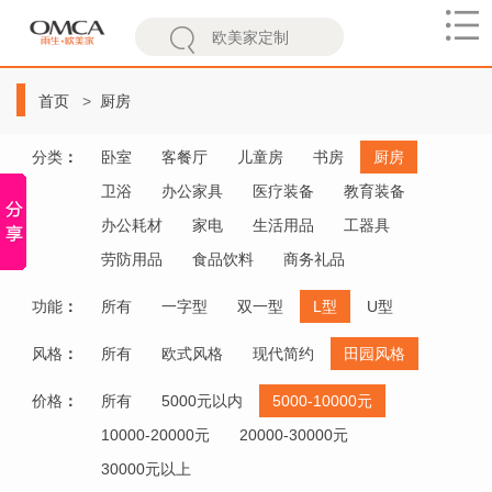
欧
美
首页
厨房
家
分类
：
卧室
客餐厅
儿童房
书房
厨房
卫浴
办公家具
医疗装备
教育装备
办公耗材
家电
生活用品
工器具
劳防用品
食品饮料
商务礼品
功能
：
所有
一字型
双一型
L型
U型
风格
：
所有
欧式风格
现代简约
田园风格
价格
：
所有
5000元以内
5000-10000元
10000-20000元
20000-30000元
30000元以上